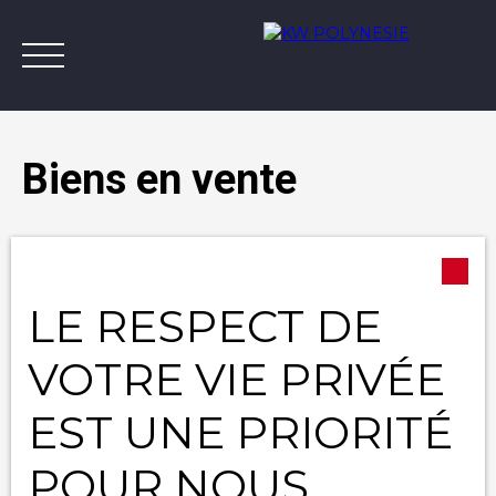
Biens en vente
Type d'offre
Annonces
Vendre avec KW
Estimer
A
Vente
LE RESPECT DE
Type de bien
Appartement
Contact
VOTRE VIE PRIVÉE
Localisation
EST UNE PRIORITÉ
Budget max (XPF)
POUR NOUS
Surface min (m²)