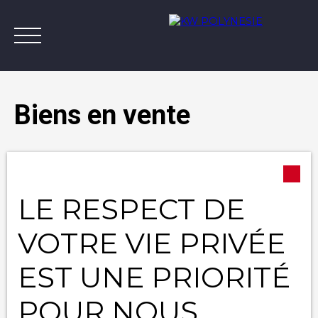
Biens en vente
Type d'offre
Annonces
Vendre avec KW
Estimer
A
Vente
LE RESPECT DE
Type de bien
Appartement
Contact
VOTRE VIE PRIVÉE
Localisation
EST UNE PRIORITÉ
Budget max (XPF)
POUR NOUS
Surface min (m²)