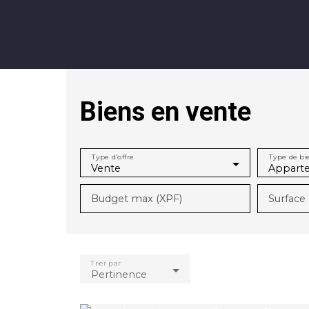
Biens en vente
Annonces
Vendre avec KW
Estimer
Type d'offre
Type de bi
Vente
Appart
Budget max (XPF)
Surface
Trier par
Pertinence