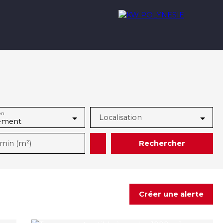
Acheter
Louer
Nous rejoindre
Contact
en
Localisation
ement
Rechercher
 min (m²)
Créer une alerte