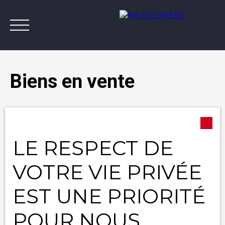
Biens en vente
Type d'offre
Annonces
Vendre avec KW
Estimer
A
Vente
LE RESPECT DE
Type de bien
Appartement
Contact
VOTRE VIE PRIVÉE
Localisation
EST UNE PRIORITÉ
Budget max (XPF)
POUR NOUS
Surface min (m²)