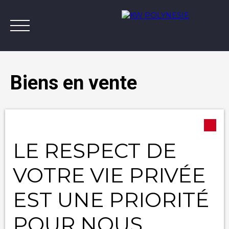
Biens en vente
Type d'offre
Annonces
Vendre avec KW
Estimer
A
Vente
LE RESPECT DE
Type de bien
Appartement
Contact
VOTRE VIE PRIVÉE
Localisation
EST UNE PRIORITÉ
Budget max (XPF)
POUR NOUS
Surface min (m²)