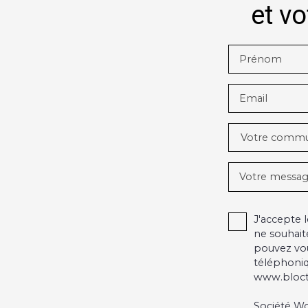
et vo
Prénom
Email
Votre comm
Votre messa
J'accepte
ne souhait
pouvez vou
téléphoniq
www.blocte
Société Wo