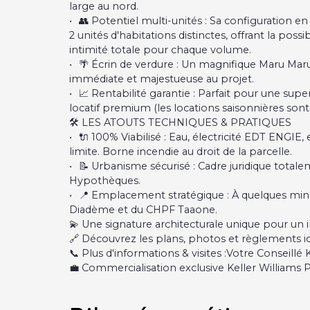
large au nord.
👥 Potentiel multi-unités : Sa configuration e
2 unités d'habitations distinctes, offrant la pos
intimité totale pour chaque volume.
🌴 Écrin de verdure : Un magnifique Maru Mar
immédiate et majestueuse au projet.
📈 Rentabilité garantie : Parfait pour une su
locatif premium (les locations saisonnières sont
🛠️ LES ATOUTS TECHNIQUES & PRATIQUES
🔌 100% Viabilisé : Eau, électricité EDT ENGIE,
limite. Borne incendie au droit de la parcelle.
📝 Urbanisme sécurisé : Cadre juridique totale
Hypothèques.
📍 Emplacement stratégique : À quelques minu
Diadème et du CHPF Taaone.
💫 Une signature architecturale unique pour un
🔗 Découvrez les plans, photos et règlements ici
📞 Plus d'informations & visites :Votre Conseillé
💼 Commercialisation exclusive Keller Williams P