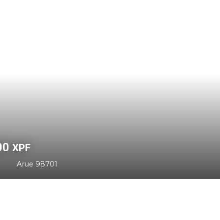
00 000
XPF
06
m²
Arue 98701