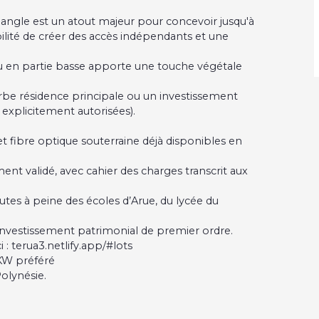
n angle est un atout majeur pour concevoir jusqu'à
sibilité de créer des accès indépendants et une
u en partie basse apporte une touche végétale
perbe résidence principale ou un investissement
 explicitement autorisées).
 et fibre optique souterraine déjà disponibles en
ment validé, avec cahier des charges transcrit aux
tes à peine des écoles d’Arue, du lycée du
 investissement patrimonial de premier ordre.
 : terua3.netlify.app/#lots
 KW préféré
olynésie.