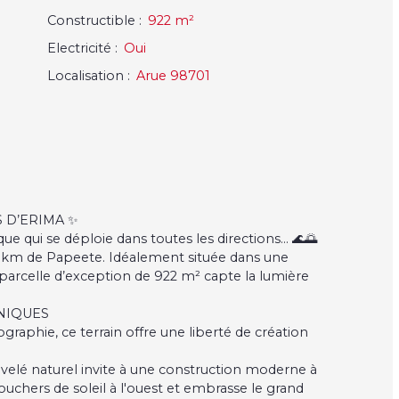
Constructible
:
922
m²
Electricité
:
Oui
Localisation
:
Arue 98701
 D’ERIMA ✨
 qui se déploie dans toutes les directions... 🌊🌅
 km de Papeete. Idéalement située dans une
rcelle d’exception de 922 m² capte la lumière
UNIQUES
ographie, ce terrain offre une liberté de création
ivelé naturel invite à une construction moderne à
couchers de soleil à l'ouest et embrasse le grand