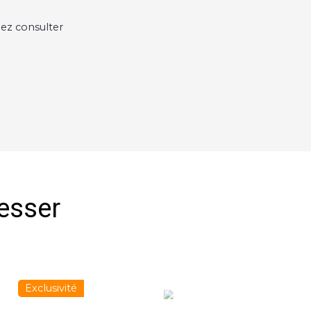
lez consulter
resser