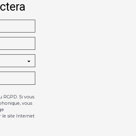
actera
u RGPD. Si vous
éphonique, vous
ge
le site Internet