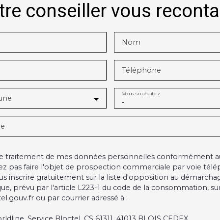
tre conseiller vous recont
Nom
Téléphone
Vous souhaitez
une
-
ge
 le traitement de mes données personnelles conformément a
ez pas faire l'objet de prospection commerciale par voie tél
s inscrire gratuitement sur la liste d'opposition au démarcha
ue, prévu par l'article L223-1 du code de la consommation, sur 
l.gouv.fr ou par courrier adressé à :
rldline, Service Bloctel, CS 61311, 41013 BLOIS CEDEX.