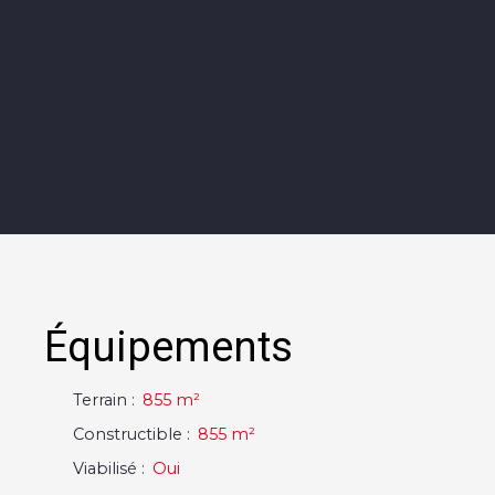
Équipements
Terrain
:
855
m²
Constructible
:
855
m²
Viabilisé
:
Oui