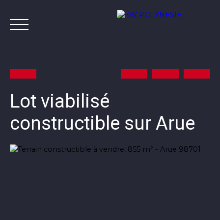
Lot viabilisé
constructible sur Arue
Annonces
Vendre avec KW
Estimer
A
Contact