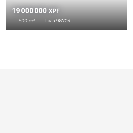
19 000 000
XPF
500
m²
Faaa 98704