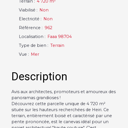
Terrain
:
4 720
m²
Viabilisé
:
Non
Electricité
:
Non
Référence
:
962
Localisation
:
Faaa 98704
Type de bien
:
Terrain
Vue
:
Mer
Description
Avis aux architectes, promoteurs et amoureux des
panoramas grandioses !
Découvrez cette parcelle unique de 4 720 m²
située sur les hauteurs recherchées de Heiri. Ce
terrain, entièrement boisé et caractérisé par une
pente prononcée, est le canevas idéal pour un
projet architectural "haute couture". C'est