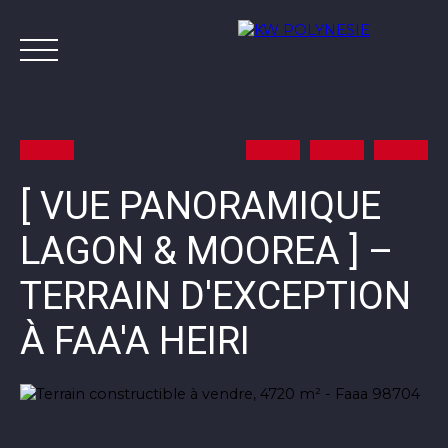
[ VUE PANORAMIQUE
LAGON & MOOREA ] –
Annonces
Vendre avec KW
Estimer
A
TERRAIN D'EXCEPTION
Contact
À FAA'A HEIRI