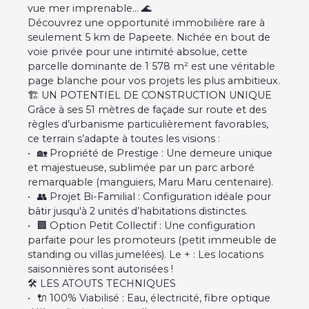
vue mer imprenable... 🌊
Découvrez une opportunité immobilière rare à
seulement 5 km de Papeete. Nichée en bout de
voie privée pour une intimité absolue, cette
parcelle dominante de 1 578 m² est une véritable
page blanche pour vos projets les plus ambitieux.
🏗️ UN POTENTIEL DE CONSTRUCTION UNIQUE
Grâce à ses 51 mètres de façade sur route et des
règles d’urbanisme particulièrement favorables,
ce terrain s’adapte à toutes les visions :
🏡 Propriété de Prestige : Une demeure unique
et majestueuse, sublimée par un parc arboré
remarquable (manguiers, Maru Maru centenaire).
👥 Projet Bi-Familial : Configuration idéale pour
bâtir jusqu'à 2 unités d’habitations distinctes.
🏢 Option Petit Collectif : Une configuration
parfaite pour les promoteurs (petit immeuble de
standing ou villas jumelées). Le + : Les locations
saisonnières sont autorisées !
🛠️ LES ATOUTS TECHNIQUES
🔌 100% Viabilisé : Eau, électricité, fibre optique