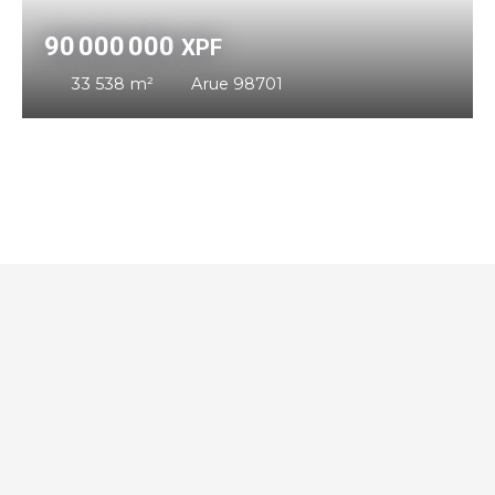
90 000 000
XPF
33 538
m²
Arue 98701