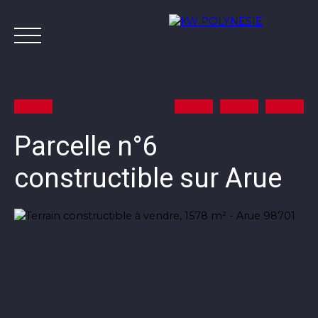
Parcelle n°6
constructible sur Arue
Annonces
Vendre avec KW
Estimer
A
Contact