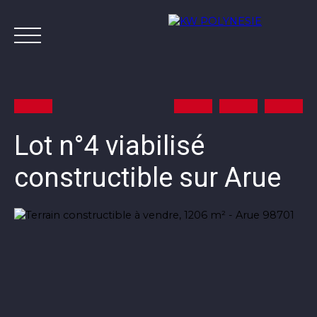
Lot n°4 viabilisé
constructible sur Arue
Annonces
Vendre avec KW
Estimer
A
Contact