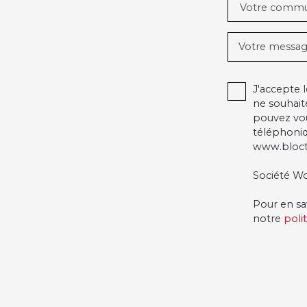
Votre comm
Votre messa
J'accepte
ne souhait
pouvez vou
téléphoniq
www.blocte
Société Wo
Pour en sa
notre
poli