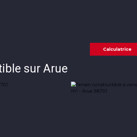
Annonces
Vendre avec KW
Estimer
Calculatrice
tible sur Arue