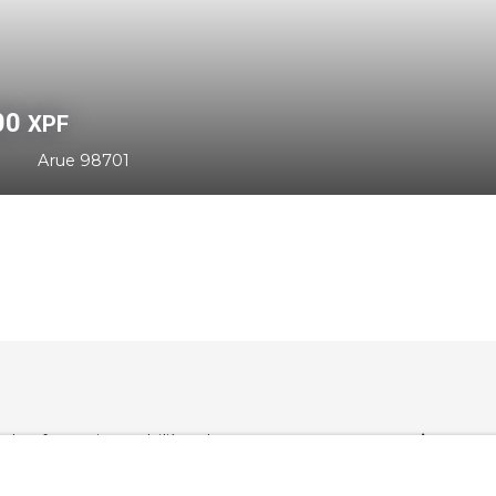
0 000 000
XPF
1 206
m²
Arue 98701
 plateforme immobilière de
Compagnie
férence pour les agents et
rs clients. Keller Williams est
Espace vendeur