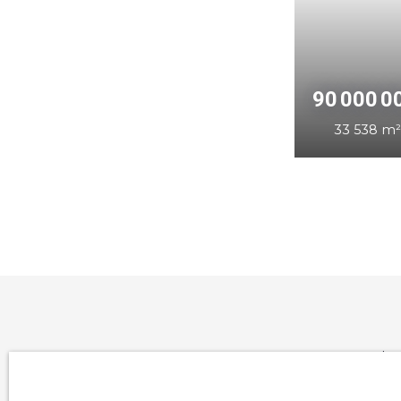
5
La
ré
leu