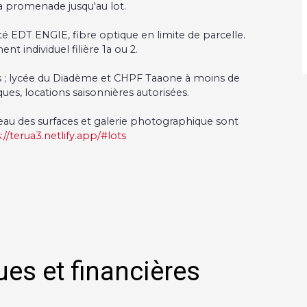
 la promenade jusqu'au lot.
ité EDT ENGIE, fibre optique en limite de parcelle.
t individuel filière 1a ou 2.
es ; lycée du Diadème et CHPF Taaone à moins de
ues, locations saisonnières autorisées.
leau des surfaces et galerie photographique sont
://terua3.netlify.app/#lots
ues et financières