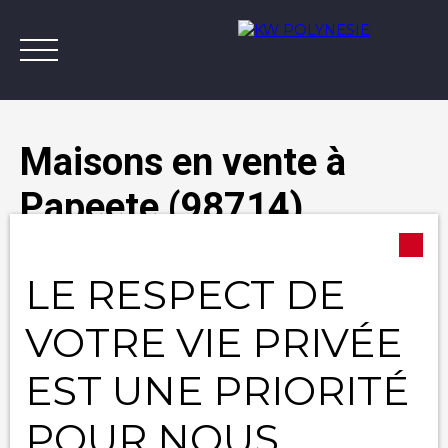
Maisons en vente à
Papeete (98714)
Annonces
Vendre avec KW
Estimer
A
Type d'offre
LE RESPECT DE
Vente
Contact
Type de bien
VOTRE VIE PRIVÉE
Maison
EST UNE PRIORITÉ
Localisation
Papeete (98714)
POUR NOUS
Budget max (XPF)