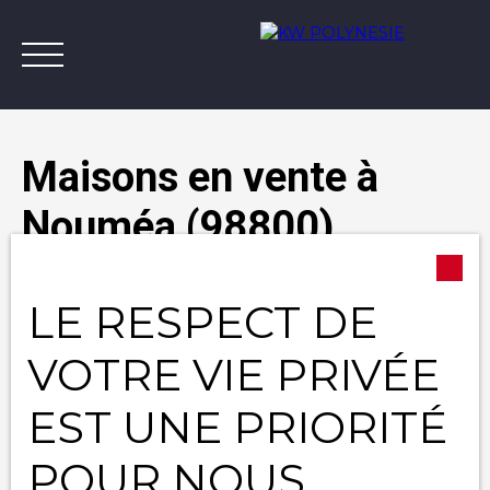
Maisons en vente à
Nouméa (98800)
Annonces
Vendre avec KW
Estimer
A
Type d'offre
LE RESPECT DE
Vente
Contact
Type de bien
VOTRE VIE PRIVÉE
Maison
EST UNE PRIORITÉ
Localisation
Nouméa (98800)
POUR NOUS
Budget max (XPF)