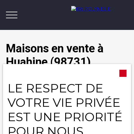
Maisons en vente à
Huahine (98731)
Annonces
Vendre avec KW
Estimer
A
Type d'offre
LE RESPECT DE
Vente
Contact
Type de bien
VOTRE VIE PRIVÉE
Maison
EST UNE PRIORITÉ
Localisation
Huahine (98731)
POUR NOUS
Budget max (XPF)