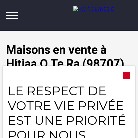
Maisons en vente à
Hitiaa O Te Ra (98707)
Annonces
Vendre avec KW
Estimer
A
Type d'offre
LE RESPECT DE
Vente
Contact
Type de bien
VOTRE VIE PRIVÉE
Maison
EST UNE PRIORITÉ
Localisation
Hitiaa O Te Ra (98707)
POUR NOUS
Budget max (XPF)