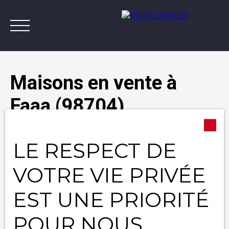
Maisons en vente à
Faaa (98704)
Annonces
Vendre avec KW
Estimer
A
Type d'offre
LE RESPECT DE
Vente
Contact
Type de bien
VOTRE VIE PRIVÉE
Maison
EST UNE PRIORITÉ
Localisation
Faaa (98704)
POUR NOUS
Budget max (XPF)