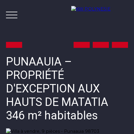
PUNAAUIA –
PROPRIÉTÉ
Annonces
Vendre avec KW
Estimer
A
D'EXCEPTION AUX
Contact
HAUTS DE MATATIA
346 m² habitables