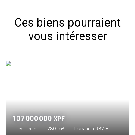
Ces biens pourraient
vous intéresser
107 000 000
XPF
6
pièces
280
m²
Punaauia 98718