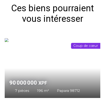
Ces biens pourraient
vous intéresser
Coup de cœur
90 000 000
XPF
7
pièces
196
m²
Papara 98712