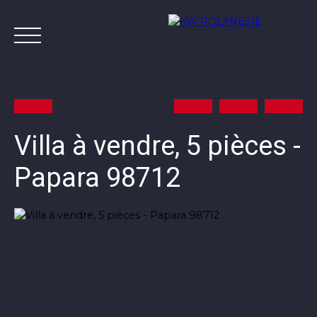
Villa à vendre, 5 pièces -
Papara 98712
Annonces
Vendre avec KW
Estimer
A
Contact