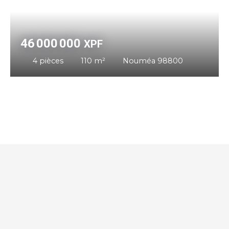
46 000 000
XPF
4
pièces
110
m²
Nouméa 98800