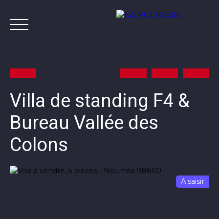
Villa de standing F4 &
Bureau Vallée des
Annonces
Vendre avec KW
Estimer
A
Colons
Contact
A saisir