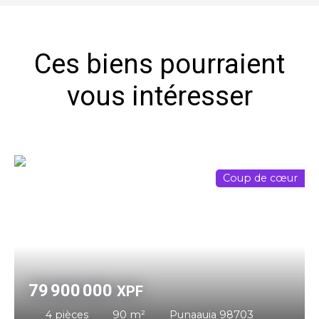
Ces biens pourraient
vous intéresser
Coup de cœur
79 900 000
XPF
4
pièces
90
m²
Punaauia 98703