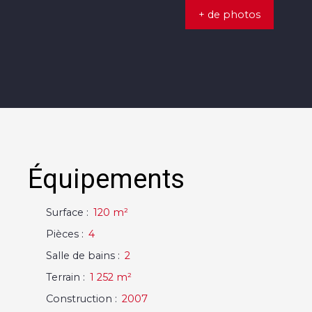
+ de photos
Équipements
Surface
:
120
m²
Pièces
:
4
Salle de bains
:
2
Terrain
:
1 252
m²
Construction
:
2007