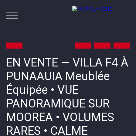
EN VENTE — VILLA F4 À
PUNAAUIA Meublée
Annonces
Vendre avec KW
Estimer
A
Équipée • VUE
Contact
PANORAMIQUE SUR
MOOREA • VOLUMES
RARES • CALME