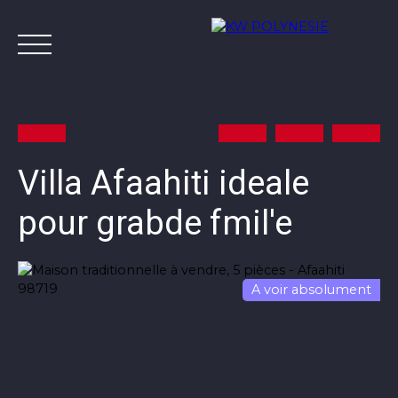
Villa Afaahiti ideale
pour grabde fmil'e
Annonces
Vendre avec KW
Estimer
A
Contact
A voir absolument