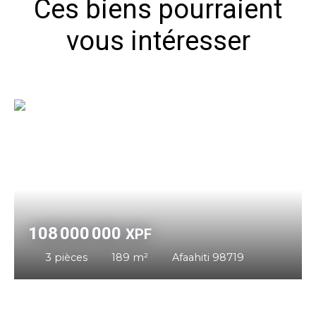
Ces biens pourraient
vous intéresser
108 000 000
XPF
3
pièces
189
m²
Afaahiti 98719