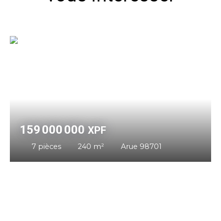
159 000 000
XPF
7
pièces
240
m²
Arue 98701