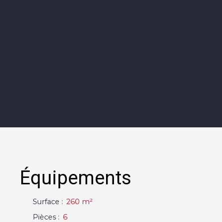
Équipements
Surface
:
260
m²
Pièces
:
6