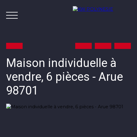
Maison individuelle à
vendre, 6 pièces - Arue
Annonces
Vendre avec KW
Estimer
A
98701
Contact