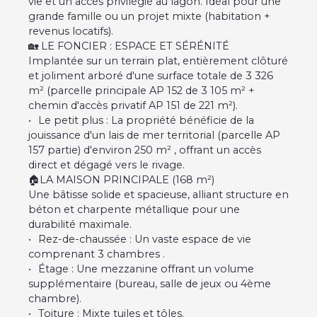
vie et un accès privilégié au lagon. Idéal pour une
grande famille ou un projet mixte (habitation +
revenus locatifs).
🏡 LE FONCIER : ESPACE ET SÉRÉNITÉ
Implantée sur un terrain plat, entièrement clôturé
et joliment arboré d'une surface totale de 3 326
m² (parcelle principale AP 152 de 3 105 m² +
chemin d'accès privatif AP 151 de 221 m²).
Le petit plus : La propriété bénéficie de la
jouissance d'un lais de mer territorial (parcelle AP
157 partie) d'environ 250 m² , offrant un accès
direct et dégagé vers le rivage.
🏠LA MAISON PRINCIPALE (168 m²)
Une bâtisse solide et spacieuse, alliant structure en
béton et charpente métallique pour une
durabilité maximale.
Rez-de-chaussée : Un vaste espace de vie
comprenant 3 chambres .
Étage : Une mezzanine offrant un volume
supplémentaire (bureau, salle de jeux ou 4ème
chambre).
Toiture : Mixte tuiles et tôles.