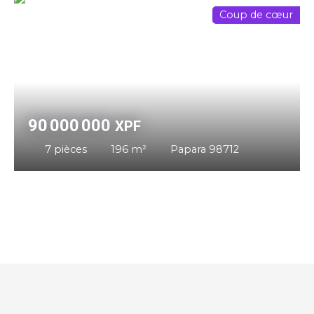
Coup de cœur
90 000 000
XPF
7
pièces
196
m²
Papara 98712