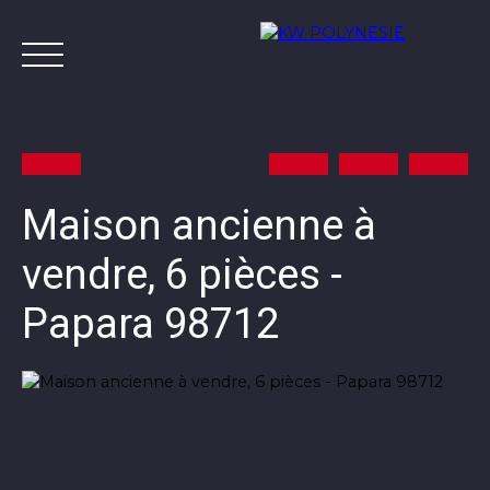
Maison ancienne à
vendre, 6 pièces -
Annonces
Vendre avec KW
Estimer
A
Papara 98712
Contact