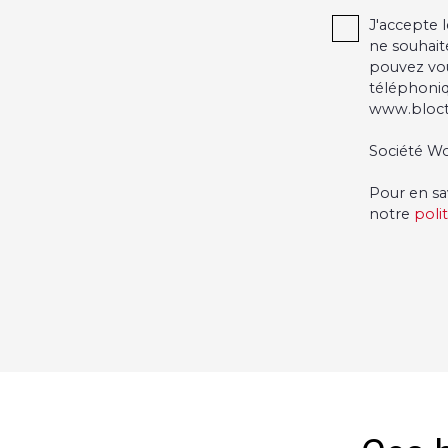
J'accepte
ne souhait
pouvez vou
téléphoniq
www.blocte
Société Wo
Pour en sa
notre
poli