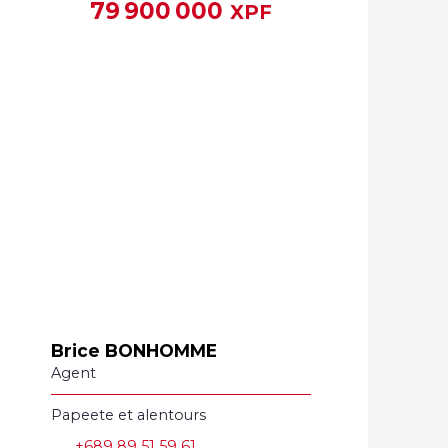
79 900 000
XPF
Brice BONHOMME
Agent
Papeete et alentours
+689 89 51 59 61