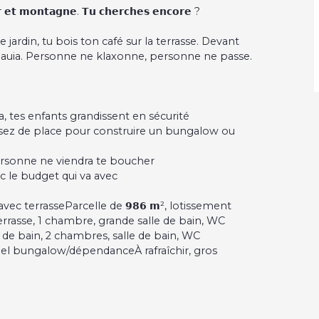
𝗿 𝗲𝘁 𝗺𝗼𝗻𝘁𝗮𝗴𝗻𝗲. 𝗧𝘂 𝗰𝗵𝗲𝗿𝗰𝗵𝗲𝘀 𝗲𝗻𝗰𝗼𝗿𝗲 ?
jardin, tu bois ton café sur la terrasse. Devant
unaauia. Personne ne klaxonne, personne ne passe.
à Temaruata, tes enfants grandissent en sécurité
ense, et assez de place pour construire un bungalow ou
𝗲 que personne ne viendra te boucher
𝗴𝗲, avec le budget qui va avec
au sol avec terrasseParcelle de 𝟵𝟴𝟲 𝗺², lotissement
terrasse, 1 chambre, grande salle de bain, WC
de bain, 2 chambres, salle de bain, WC
tiel bungalow/dépendanceÀ rafraîchir, gros