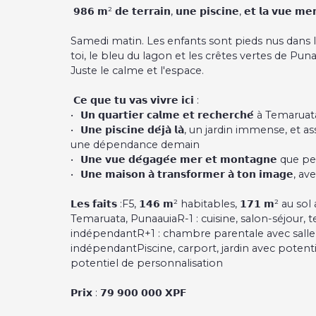
𝟵𝟴𝟲 𝗺² 𝗱𝗲 𝘁𝗲𝗿𝗿𝗮𝗶𝗻, 𝘂𝗻𝗲 𝗽𝗶𝘀𝗰𝗶𝗻𝗲, 𝗲𝘁 𝗹𝗮 𝘃𝘂𝗲 𝗺𝗲
Samedi matin. Les enfants sont pieds nus dans le 
toi, le bleu du lagon et les crêtes vertes de P
Juste le calme et l'espace.
𝗖𝗲 𝗾𝘂𝗲 𝘁𝘂 𝘃𝗮𝘀 𝘃𝗶𝘃𝗿𝗲 𝗶𝗰𝗶 :
𝗨𝗻 𝗾𝘂𝗮𝗿𝘁𝗶𝗲𝗿 𝗰𝗮𝗹𝗺𝗲 𝗲𝘁 𝗿𝗲𝗰𝗵𝗲𝗿𝗰𝗵𝗲́ 
𝗨𝗻𝗲 𝗽𝗶𝘀𝗰𝗶𝗻𝗲 𝗱𝗲́𝗷𝗮̀ 𝗹𝗮̀, un jardin imm
une dépendance demain
𝗨𝗻𝗲 𝘃𝘂𝗲 𝗱𝗲́𝗴𝗮𝗴𝗲́𝗲 𝗺𝗲𝗿 𝗲𝘁 𝗺𝗼𝗻𝘁𝗮𝗴
𝗨𝗻𝗲 𝗺𝗮𝗶𝘀𝗼𝗻 𝗮̀ 𝘁𝗿𝗮𝗻𝘀𝗳𝗼𝗿𝗺𝗲𝗿 𝗮̀ 𝘁𝗼𝗻 𝗶𝗺𝗮
𝗟𝗲𝘀 𝗳𝗮𝗶𝘁𝘀 :F5, 𝟭𝟰𝟲 𝗺² habitables, 𝟭𝟳𝟭 𝗺² 
Temaruata, PunaauiaR-1 : cuisine, salon-séjour, 
indépendantR+1 : chambre parentale avec salle 
indépendantPiscine, carport, jardin avec poten
potentiel de personnalisation
𝗣𝗿𝗶𝘅 : 𝟳𝟵 𝟵𝟬𝟬 𝟬𝟬𝟬 𝗫𝗣𝗙