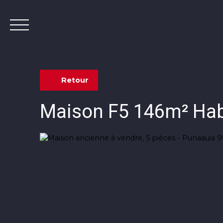
Retour
Maison F5 146m² Habi
Contact