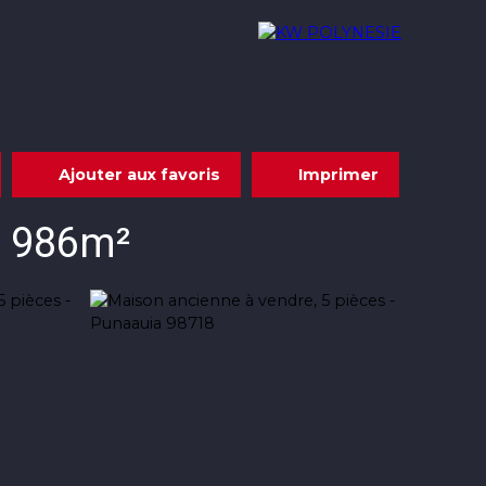
Acheter
Louer
Nous rejoindre
Contact
Ajouter aux favoris
Imprimer
n 986m²