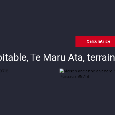
Annonces
Vendre avec KW
Estimer
Calculatrice
table, Te Maru Ata, terrai