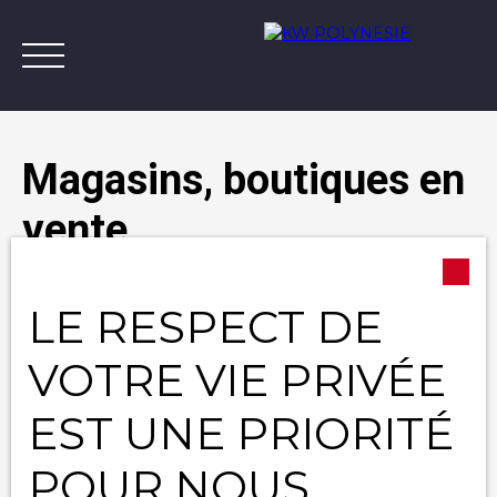
Magasins, boutiques en
vente
Annonces
Vendre avec KW
Estimer
A
Type d'offre
LE RESPECT DE
Vente
Contact
Type de bien
VOTRE VIE PRIVÉE
Magasin, boutique
EST UNE PRIORITÉ
Activités
POUR NOUS
Localisation