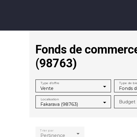
Fonds de commerce
Annonces
Vendre avec KW
Estimer
(98763)
Type d'offre
Type de bi
Vente
Fonds 
Localisation
Budget 
Fakarava (98763)
Trier par
Pertinence