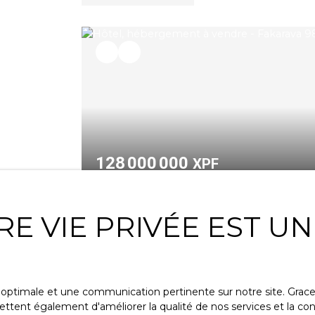
128 000 000
XPF
ECOLODGE FAKARAVA
RE VIE PRIVÉE EST U
Fakarava 98763
À VENDRE – ÉCOLLODGE DE CHARME À
TUAMOTU (POLYNÉSIE FRANÇAISE)
Opportunité exceptionnelle : Pension de
ce optimale et une communication pertinente sur notre site. Gra
famille + foncier Après plusieurs années
ttent également d'améliorer la qualité de nos services et la conv