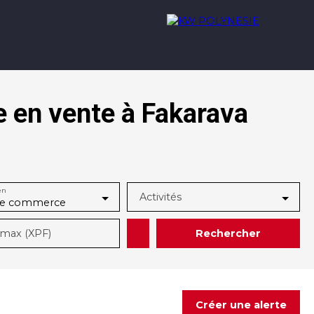
 en vente à Fakarava
Acheter
Louer
Nous rejoindre
Contact
en
Activités
de commerce
Rechercher
max (XPF)
Créer une alerte