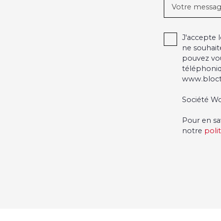
Votre messa
J'accepte
ne souhait
pouvez vou
téléphoniq
www.blocte
Société Wo
Pour en sa
notre
poli