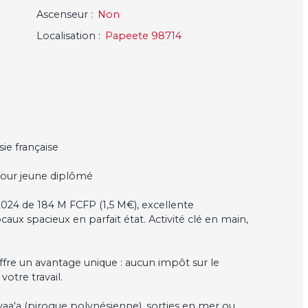
Ascenseur
:
Non
Localisation
:
Papeete 98714
ie française
pour jeune diplômé
 2024 de 184 M FCFP (1,5 M€), excellente
caux spacieux en parfait état. Activité clé en main,
 offre un avantage unique : aucun impôt sur le
votre travail.
vaa'a (pirogue polynésienne), sorties en mer ou