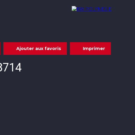
Acheter
Louer
Nous rejoindre
Contact
Ajouter aux favoris
Imprimer
98714