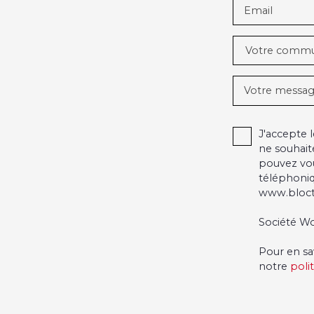
Email
Votre comm
Votre messa
J'accepte
ne souhait
pouvez vou
téléphoniq
www.blocte
Société Wo
Pour en sa
notre
poli