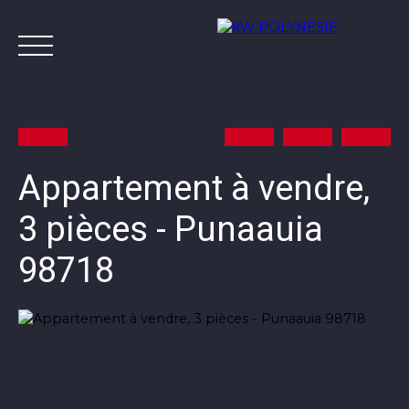
Appartement à vendre,
3 pièces - Punaauia
Annonces
Vendre avec KW
Estimer
A
98718
Contact