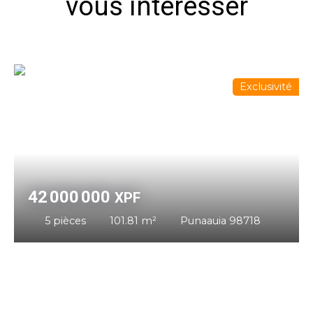
vous intéresser
Exclusivité
42 000 000
XPF
5
pièces
101.81
m²
Punaauia 98718