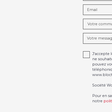
Email
Votre comm
Votre messa
J'accepte
ne souhait
pouvez vou
téléphoniq
www.blocte
Société Wo
Pour en sa
notre
poli