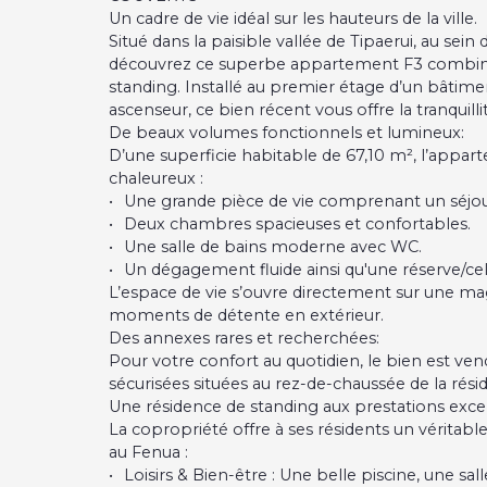
Un cadre de vie idéal sur les hauteurs de la ville.
Situé dans la paisible vallée de Tipaerui, au se
découvrez ce superbe appartement F3 combinan
standing. Installé au premier étage d’un bâtim
ascenseur, ce bien récent vous offre la tranquil
De beaux volumes fonctionnels et lumineux:
D’une superficie habitable de 67,10 m², l’app
chaleureux :
Une grande pièce de vie comprenant un séjou
Deux chambres spacieuses et confortables.
Une salle de bains moderne avec WC.
Un dégagement fluide ainsi qu'une réserve/cel
L’espace de vie s’ouvre directement sur une mag
moments de détente en extérieur.
Des annexes rares et recherchées:
Pour votre confort au quotidien, le bien est ve
sécurisées situées au rez-de-chaussée de la rési
Une résidence de standing aux prestations exce
La copropriété offre à ses résidents un véritabl
au Fenua :
Loisirs & Bien-être : Une belle piscine, une sa