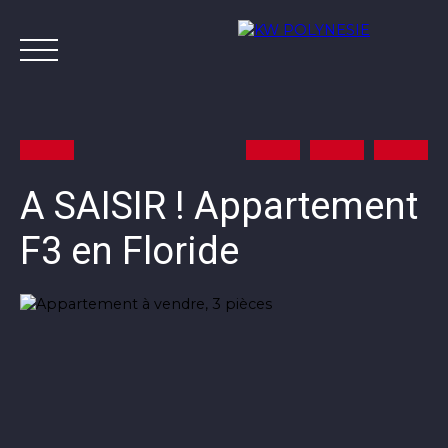
A SAISIR ! Appartement
F3 en Floride
Annonces
Vendre avec KW
Estimer
A
Contact