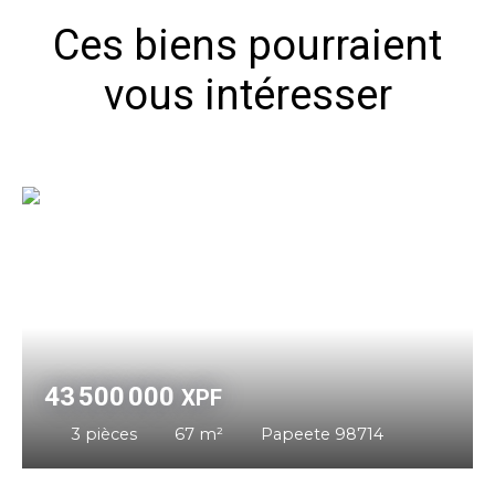
Ces biens pourraient
vous intéresser
43 500 000
XPF
3
pièces
67
m²
Papeete 98714