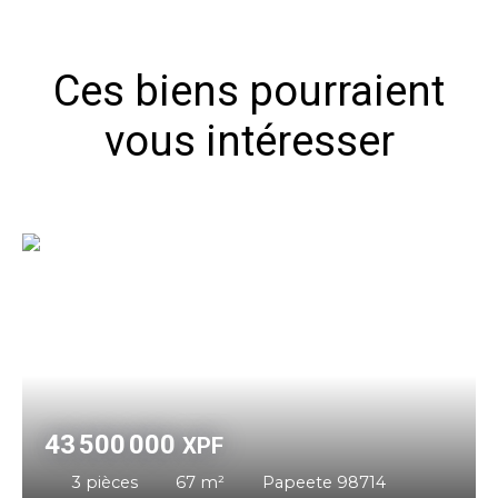
Ces biens pourraient
vous intéresser
43 500 000
XPF
3
pièces
67
m²
Papeete 98714