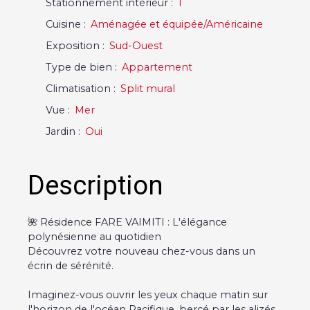
Stationnement intérieur
:
1
Cuisine
:
Aménagée et équipée/Américaine
Exposition
:
Sud-Ouest
Type de bien
:
Appartement
Climatisation
:
Split mural
Vue
:
Mer
Jardin
:
Oui
Description
🌺 Résidence FARE VAIMITI : L'élégance
polynésienne au quotidien
Découvrez votre nouveau chez-vous dans un
écrin de sérénité.
Imaginez-vous ouvrir les yeux chaque matin sur
l'horizon de l'océan Pacifique, bercé par les alizés