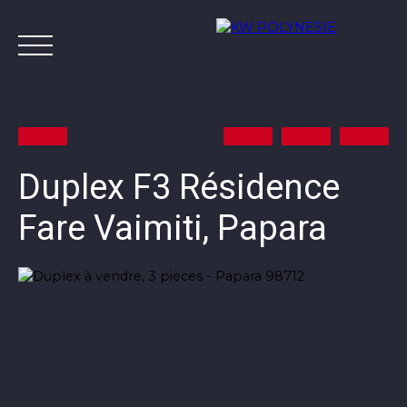
Duplex F3 Résidence
Fare Vaimiti, Papara
Annonces
Vendre avec KW
Estimer
A
Contact