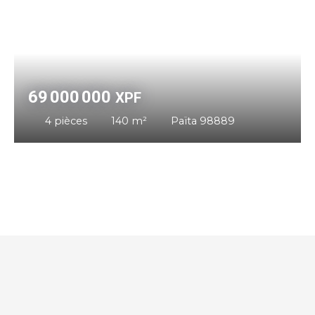
69 000 000
XPF
4
pièces
140
m²
Païta 98889