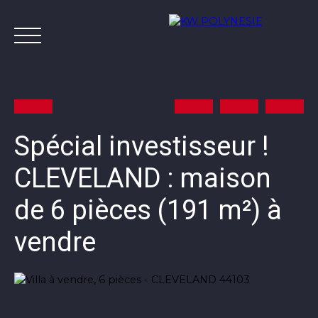
Spécial investisseur !
CLEVELAND : maison
Annonces
Vendre avec KW
Estimer
A
de 6 pièces (191 m²) à
Contact
vendre