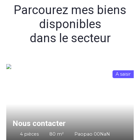
Parcourez mes biens
disponibles
dans le secteur
A saisir
Nous contacter
4
pièces
80
m²
Paopao 00NaN