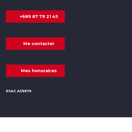
+689 87 79 21 45
Me contacter
Mes honoraires
RSAC A59979