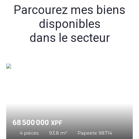
Parcourez mes biens
disponibles
dans le secteur
68 500 000
XPF
4
pièces
93.8
m²
Papeete 98714