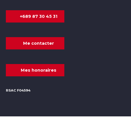
+689 87 30 45 31
Me contacter
Mes honoraires
RSAC F04594